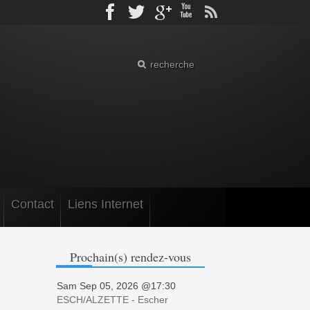
Facebook
Twitter
gplus
Youtube
rss
Contact
Liens Internet
Prochain(s)
rendez-vous
Sam Sep 05, 2026 @17:30
ESCH/ALZETTE - Escher