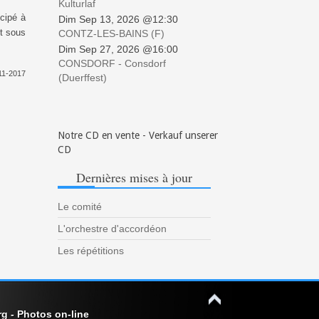
Kulturlaf
icipé à
Dim Sep 13, 2026 @12:30
t sous
CONTZ-LES-BAINS (F)
Dim Sep 27, 2026 @16:00
CONSDORF - Consdorf
11-2017
(Duerffest)
Notre CD en vente - Verkauf unserer
CD
Dernières
mises à jour
Le comité
L'orchestre d'accordéon
Les répétitions
 - Photos on-line