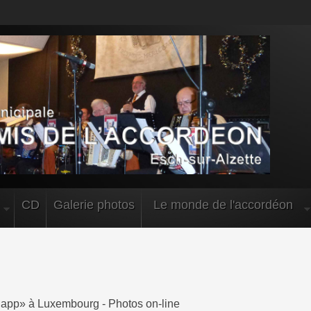
CD
Galerie photos
Le monde de l'accordéon
app» à Luxembourg - Photos on-line