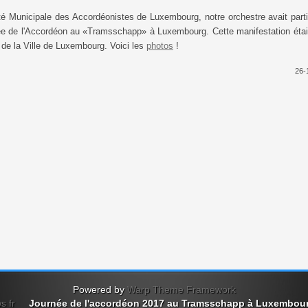
été Municipale des Accordéonistes de Luxembourg, notre orchestre avait part
rnée de l'Accordéon au «Tramsschapp» à Luxembourg. Cette manifestation étai
 de la Ville de Luxembourg. Voici les
photos
!
26-
Powered by
Warp Theme Framework
s fr
Journée de l'accordéon 2017 au Tramsschapp à Luxembourg