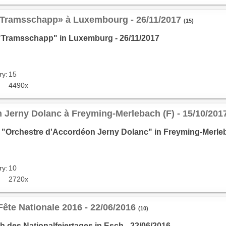
«Tramsschapp» à Luxembourg - 26/11/2017
(15)
"Tramsschapp" in Luxemburg - 26/11/2017
ry:
15
4490x
n Jerny Dolanc à Freyming-Merlebach (F) - 15/10/201
 "Orchestre d'Accordéon Jerny Dolanc" in Freyming-Merleba
ry:
10
2720x
Fête Nationale 2016 - 22/06/2016
(10)
h des Nationalfeiertages in Esch - 22/06/2016