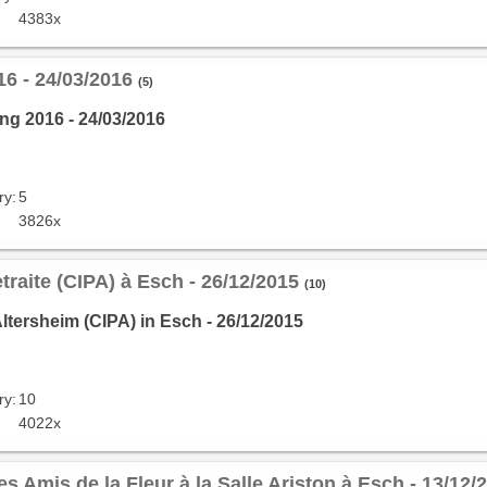
4383x
6 - 24/03/2016
(5)
g 2016 - 24/03/2016
ry:
5
3826x
traite (CIPA) à Esch - 26/12/2015
(10)
tersheim (CIPA) in Esch - 26/12/2015
ry:
10
4022x
s Amis de la Fleur à la Salle Ariston à Esch - 13/12/