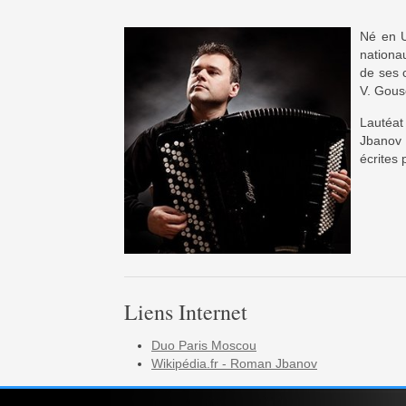
Né en U
nationau
de ses 
V. Gous
Lautéat
Jbanov 
écrites 
Liens Internet
Duo Paris Moscou
Wikipédia.fr - Roman Jbanov