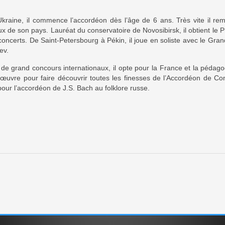
kraine, il commence l’accordéon dès l’âge de 6 ans. Très vite il r
x de son pays. Lauréat du conservatoire de Novosibirsk, il obtient le 
concerts. De Saint-Petersbourg à Pékin, il joue en soliste avec le Gra
ev.
 de grand concours internationaux, il opte pour la France et la pé
œuvre pour faire découvrir toutes les finesses de l’Accordéon de Co
pour l’accordéon de J.S. Bach au folklore russe.