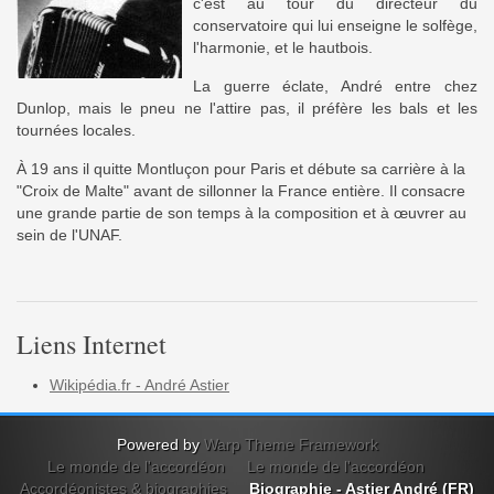
c'est au tour du directeur du
conservatoire qui lui enseigne le solfège,
l'harmonie, et le hautbois.
La guerre éclate, André entre chez
Dunlop, mais le pneu ne l'attire pas, il préfère les bals et les
tournées locales.
À 19 ans il quitte Montluçon pour Paris et débute sa carrière à la
"Croix de Malte" avant de sillonner la France entière. Il consacre
une grande partie de son temps à la composition et à œuvrer au
sein de l'UNAF.
Liens Internet
Wikipédia.fr - André Astier
Powered by
Warp Theme Framework
Le monde de l'accordéon
Le monde de l'accordéon
Accordéonistes & biographies
Biographie - Astier André (FR)