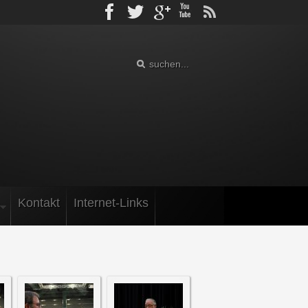
Facebook
Twitter
gplus
Youtube
rss
Kontakt
Internet-Links