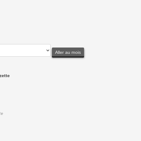
Aller au mois
zette
te